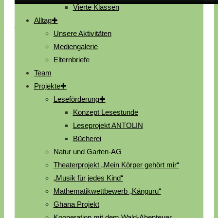
Vierte Klassen
Alltag
(Der Film als Download
– rechte Maustaste /
Unsere Aktivitäten
langer Tipp auf den Link und „speichern unter“.)
Mediengalerie
Wir danken ganz herzlich Jochen Kraus
von horizont TV
für
Elternbriefe
seine großartige Arbeit!
Team
Projekte
Downloadcenter
Leseförderung
Schulprogramm
Konzept Lesestunde
Leseprojekt ANTOLIN
Informationen Einschulung
Bücherei
Natur und Garten-AG
Materialliste Klasse 1
Theaterprojekt „Mein Körper gehört mir“
„Musik für jedes Kind“
Infos Zahnuntersuchung
Mathematikwettbewerb „Känguru“
Ghana Projekt
Velberter Kulturlöwen
Kooperation mit dem Wald-Abenteuer