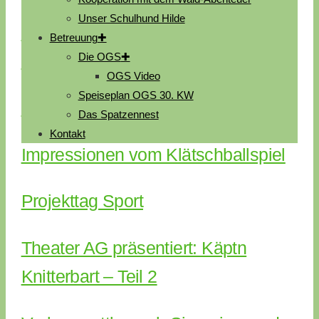
Unser Schulhund Hilde
Abschlussfeier der 4. Klassen am
Betreuung
Die OGS
17.07.2026
OGS Video
Speiseplan OGS 30. KW
Schuljahresabschlussbrief 2026
Das Spatzennest
Kontakt
Impressionen vom Klätschballspiel
Projekttag Sport
Theater AG präsentiert: Käptn
Knitterbart – Teil 2